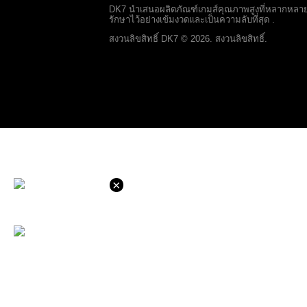
DK7 นำเสนอผลิตภัณฑ์เกมส์คุณภาพสูงที่หลากหลายแก่
รักษาไว้อย่างเข้มงวดและเป็นความลับที่สุด .
สงวนลิขสิทธิ์ DK7 © 2026. สงวนลิขสิทธิ์.
×