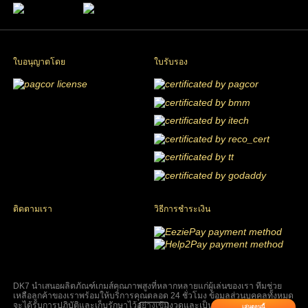
ใบอนุญาตโดย
ใบรับรอง
ติดตามเรา
วิธีการชำระเงิน
DK7 นำเสนอผลิตภัณฑ์เกมส์คุณภาพสูงที่หลากหลายแก่ผู้เล่นของเรา ทีมช่วย
เหลือลูกค้าของเราพร้อมให้บริการคุณตลอด 24 ชั่วโมง ข้อมูลส่วนบุคคลทั้งหมด
จะได้รับการปฏิบัติและเก็บรักษาไว้อย่างเข้มงวดและเป็นความลับที่สุด .
เล่นตอนนี้