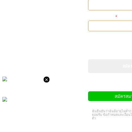
ยืนยันรหัสผ่าน
ID พันธมิตร / รหัสแนะน
สมัค
×
สมัครสมา
ฉันยืนยันว่าฉันมีอายุไม่ต่ำก
ยอมรับ
ข้อกำหนดและเงื่อน
ตัว